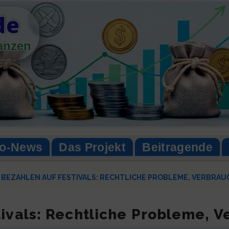
de
nanzen
to-News
Das Projekt
Beitragende
BEZAHLEN AUF FESTIVALS: RECHTLICHE PROBLEME, VERBRA
tivals: Rechtliche Probleme, 