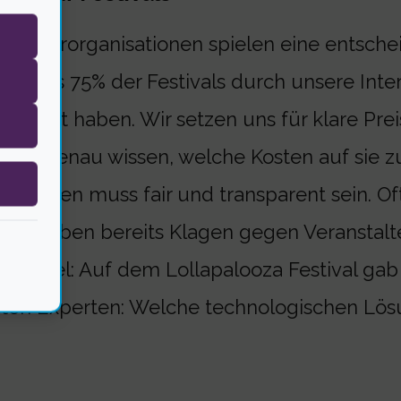
raucherorganisationen spielen eine entsch
n, dass 75% der Festivals durch unsere Int
rbeitet haben. Wir setzen uns für klare Prei
cher genau wissen, welche Kosten auf sie 
uthaben muss fair und transparent sein. Oft 
ir haben bereits Klagen gegen Veranstalter 
Beispiel: Auf dem Lollapalooza Festival ga
sten Experten: Welche technologischen Lö