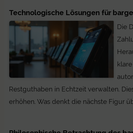
Technologische Lösungen für barge
Die D
Zahlu
Hera
klare
autom
Restguthaben in Echtzeit verwalten. Di
erhöhen. Was denkt die nächste Figur üb
Philosophische Betrachtung des ba