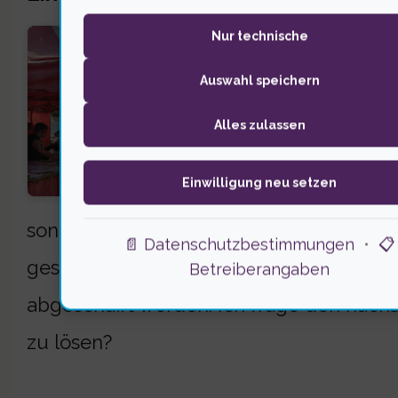
Nur technische
Verb
zeige
Auswahl speichern
übera
Alles zulassen
Besu
Einwilligung neu setzen
Restg
sondern auch der rechtlichen Vorgaben. W
📄 Datenschutzbestimmungen
•
📋
gesetzlichen Bestimmungen halten. Ein 
Betreiberangaben
abgeschafft werden. Ich frage den näch
zu lösen?