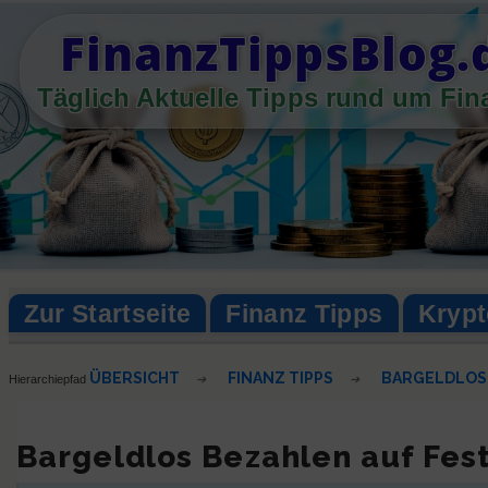
Skip
FinanzTippsBlog.
to
content
Täglich Aktuelle Tipps rund um Fi
Zur Startseite
Finanz Tipps
Kryp
ÜBERSICHT
FINANZ TIPPS
BARGELDLOS 
Hierarchiepfad
➔
➔
Bargeldlos Bezahlen auf Fes