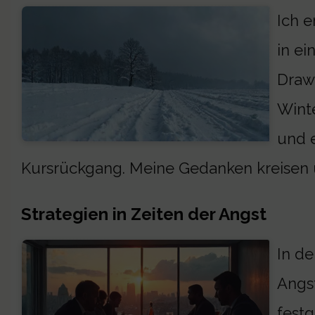
Ich e
in ei
Drawd
Winte
und e
Kursrückgang. Meine Gedanken kreisen u
Strategien in Zeiten der Angst
In de
Angst
festg