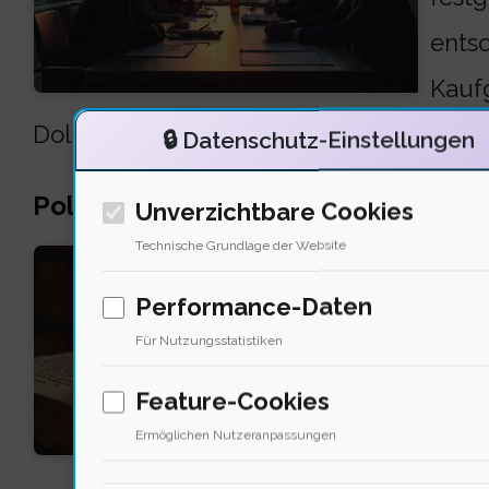
entsc
Kaufg
Dollar gekauft. Wir setzen auf den langfri
🔒 Datenschutz-Einstellungen
Politische Unterstützung für Bitcoin
Unverzichtbare Cookies
Technische Grundlage der Website
Die p
Performance-Daten
Krypt
Für Nutzungsstatistiken
glaub
Feature-Cookies
verän
Ermöglichen Nutzeranpassungen
Diese