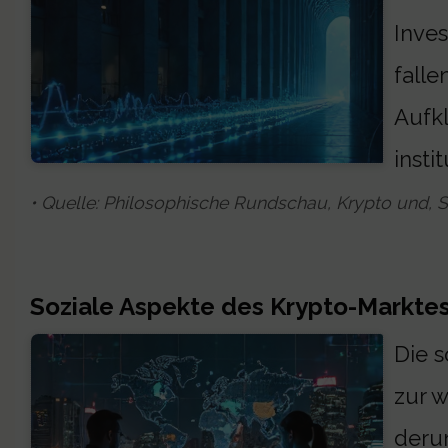
Inves
falle
Aufkl
insti
• Quelle: Philosophische Rundschau, Krypto und, S
Soziale Aspekte des Krypto-Markte
Die s
zur w
derun