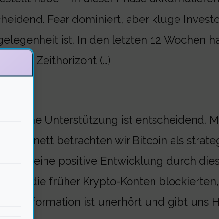
heidend. Fear dominiert, aber kluge Investo
elegenheit ist. In den letzten 12 Wochen hat
stigen Zeithorizont (…)
olitische Unterstützung ist entscheidend.
o-Kabinett betrachten wir Bitcoin als strat
en an eine positive Entwicklung durch dies
dert., die früher Krypto-Konten blockierten
 Transformation ist unerhört und gibt uns H