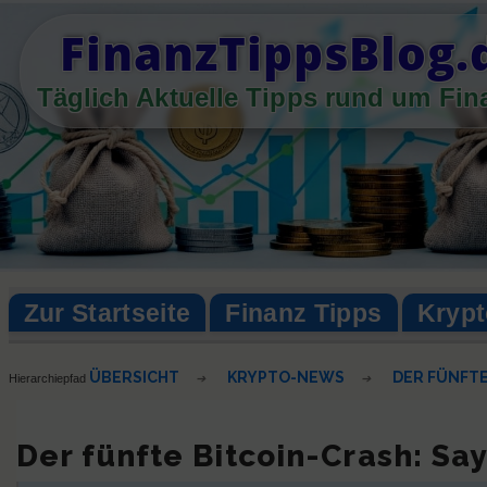
Skip
FinanzTippsBlog.
to
content
Täglich Aktuelle Tipps rund um Fi
Zur Startseite
Finanz Tipps
Kryp
ÜBERSICHT
KRYPTO-NEWS
DER FÜNFTE
Hierarchiepfad
➔
➔
Der fünfte Bitcoin-Crash: Say