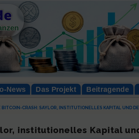
de
nanzen
to-News
Das Projekt
Beitragende
 BITCOIN-CRASH: SAYLOR, INSTITUTIONELLES KAPITAL UND 
lor, institutionelles Kapital u