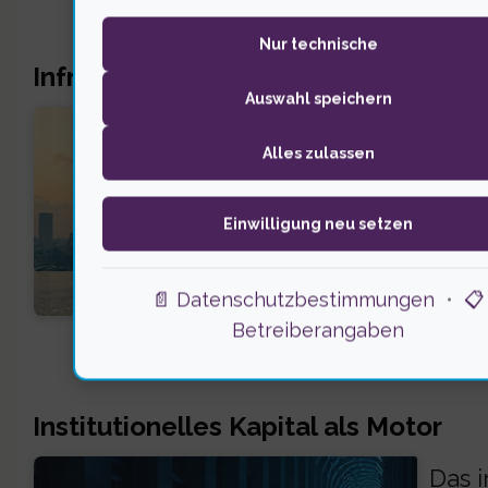
Nur technische
Infrastruktur als Schlüssel
Auswahl speichern
Die I
Alles zulassen
arbei
Skeps
Einwilligung neu setzen
werde
📄 Datenschutzbestimmungen
•
📋
könn
Betreiberangaben
Institutionelles Kapital als Motor
Das i