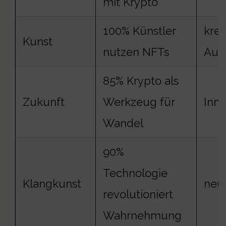
mit Krypto
100% Künstler
krea
Kunst
nutzen NFTs
Aus
85% Krypto als
Zukunft
Werkzeug für
Inno
Wandel
90%
Technologie
Klangkunst
neu
revolutioniert
Wahrnehmung