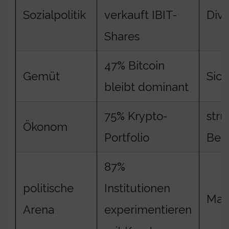
Sozialpolitik
verkauft IBIT-
Dive
Shares
47% Bitcoin
Gemüt
Sich
bleibt dominant
75% Krypto-
stru
Ökonom
Portfolio
Bed
87%
politische
Institutionen
Mac
Arena
experimentieren