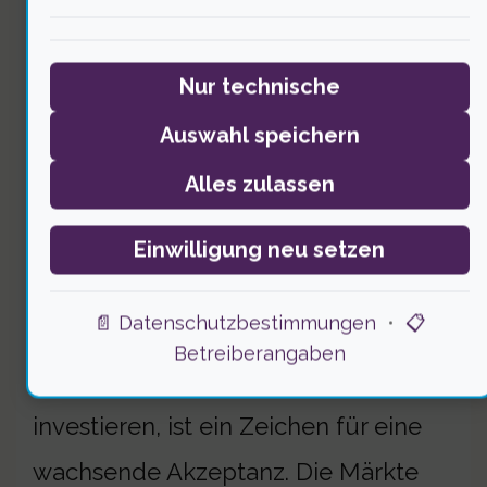
Die Antwort ist klar · Krypto-Anlagen
Nur technische
sind nicht nur eine Blase, sondern ein
Auswahl speichern
Ausdruck neuer wirtschaftlicher
Alles zulassen
Realitäten. Harvards Entscheidung
zeigt, dass institutionelle Investoren
Einwilligung neu setzen
die Volatilität als Teil des Spiels
📄 Datenschutzbestimmungen
•
📋
akzeptieren — Der Schritt, 87
Betreiberangaben
Millionen Dollar in Ethereum zu
investieren, ist ein Zeichen für eine
wachsende Akzeptanz. Die Märkte