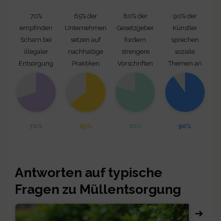
70%
65% der
80% der
90% der
empfinden
Unternehmen
Gesetzgeber
Künstler
Scham bei
setzen auf
fordern
sprechen
illegaler
nachhaltige
strengere
soziale
Entsorgung
Praktiken
Vorschriften
Themen an
70%
65%
80%
90%
Antworten auf typische
Fragen zu Müllentsorgung
➜