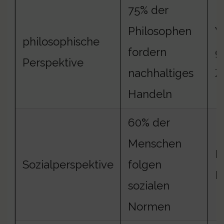
75% der
Philosophen
V
philosophische
fordern
g
Perspektive
nachhaltiges
Z
Handeln
60% der
Menschen
E
Sozialperspektive
folgen
M
sozialen
Normen