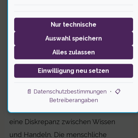
Nur technische
Auswahl speichern
Alles zulassen
Psychologische Faktoren spielen eine
entscheidende Rolle im
Einwilligung neu setzen
Müllverhalten. 70% der Menschen
📄 Datenschutzbestimmungen
•
📋
empfinden Scham, wenn sie Müll
Betreiberangaben
illegal entsorgen. Dennoch gibt es
eine Diskrepanz zwischen Wissen
und Handeln. Die menschliche