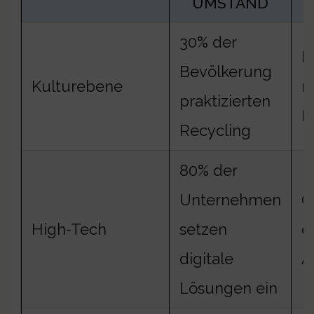
UMSTAND
30% der
F
Bevölkerung
Kulturebene
n
praktizierten
P
Recycling
80% der
Unternehmen
O
High-Tech
setzen
d
digitale
A
Lösungen ein