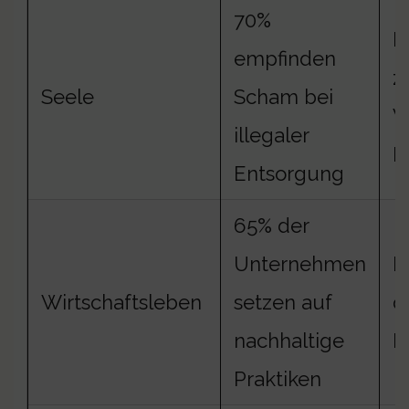
70%
D
empfinden
z
Seele
Scham bei
W
illegaler
H
Entsorgung
65% der
Unternehmen
K
Wirtschaftsleben
setzen auf
d
nachhaltige
R
Praktiken