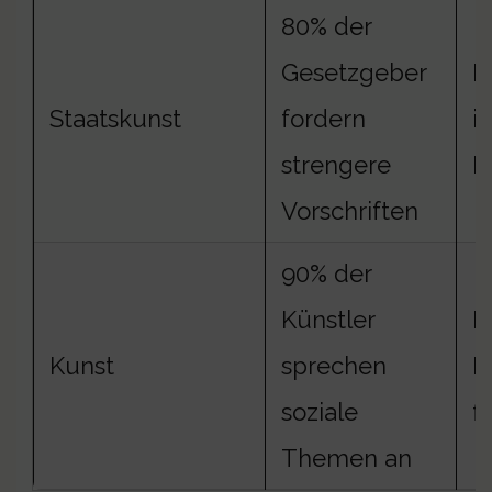
80% der
Gesetzgeber
R
Staatskunst
fordern
i
strengere
M
Vorschriften
90% der
Künstler
B
Kunst
sprechen
M
soziale
f
Themen an