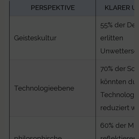
PERSPEKTIVE
KLARER 
55% der De
Geisteskultur
erlitten
Unwettersc
70% der Sc
könnten du
Technologieebene
Technologi
reduziert w
60% der Me
philosophische
reflektieren