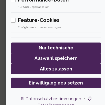
Für Nutzungsstatistiken
Feature-Cookies
Ermöglichen Nutzeranpassungen
Die Politik muss Verantwortung
Nur technische
übernehmen, besonders wenn 75%
Auswahl speichern
der Bevölkerung sich von der
Alles zulassen
Regierung nicht ausreichend
unterstützt fühlen. In meiner
Einwilligung neu setzen
Amtszeit habe ich immer betont, wie
📄 Datenschutzbestimmungen
•
📋
wichtig es ist, präventive