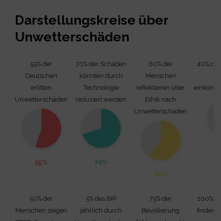
Darstellungskreise über
Unwetterschäden
55% der
70% der Schäden
60% der
40% der
Deutschen
könnten durch
Menschen
erlitten
Technologie
reflektieren über
einkomm
Unwetterschäden
reduziert werden
Ethik nach
Unwetterschäden
55%
70%
60%
50% der
5% des BIP
75% der
100% d
Menschen zeigen
jährlich durch
Bevölkerung
finden T