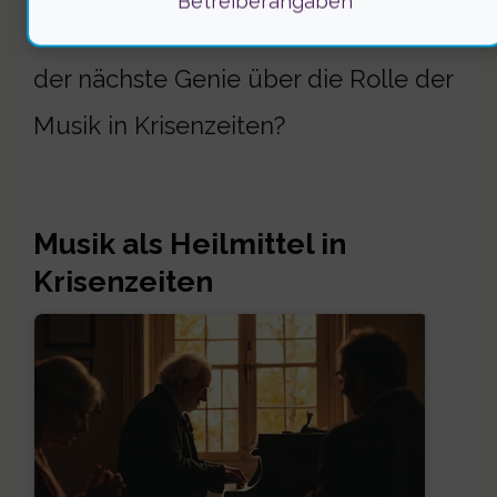
Betreiberangaben
Maßnahmen zu ergreifen. Was denkt
der nächste Genie über die Rolle der
Musik in Krisenzeiten?
Musik als Heilmittel in
Krisenzeiten